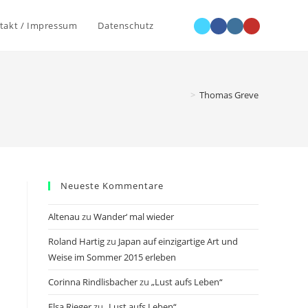
Website-
takt / Impressum
Datenschutz
Suche
>
Thomas Greve
umschalten
Neueste Kommentare
Altenau
zu
Wander‘ mal wieder
Roland Hartig
zu
Japan auf einzigartige Art und
Weise im Sommer 2015 erleben
Corinna Rindlisbacher
zu
„Lust aufs Leben“
Elsa Rieger
zu
„Lust aufs Leben“