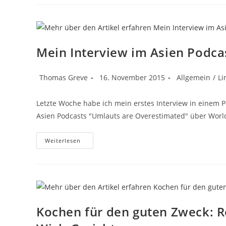
Zeit
Blüht
Diese
Orchidee
Wieder
Mein Interview im Asien Podca
Beitrags-
Beitrag
Beitrags-
Thomas Greve
16. November 2015
Allgemein
/
Li
Autor:
veröffentlicht:
Kategorie:
Letzte Woche habe ich mein erstes Interview in einem Po
Asien Podcasts "Umlauts are Overestimated" über World
Mein
Weiterlesen
Interview
Im
Asien
Podcast
„Umlauts
Are
Overestimated“
Kochen für den guten Zweck: R