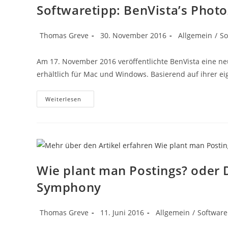
Softwaretipp: BenVista’s Phot
Beitrags-
Beitrag
Beitrags-
Thomas Greve
30. November 2016
Allgemein
/
So
Autor:
veröffentlicht:
Kategorie:
Am 17. November 2016 veröffentlichte BenVista eine ne
erhältlich für Mac und Windows. Basierend auf ihrer e
Softwaretipp:
Weiterlesen
BenVista’s
PhotoZoom
Pro
7
Erschienen
Wie plant man Postings? oder 
Symphony
Beitrags-
Beitrag
Beitrags-
Thomas Greve
11. Juni 2016
Allgemein
/
Software
Autor:
veröffentlicht:
Kategorie: