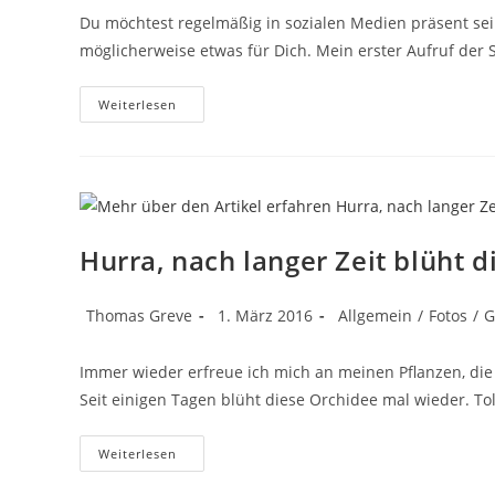
Du möchtest regelmäßig in sozialen Medien präsent se
möglicherweise etwas für Dich. Mein erster Aufruf der 
Wie
Weiterlesen
Plant
Man
Postings?
Oder
Das
Geheimnis
Der
Crossposting
Symphony
Hurra, nach langer Zeit blüht 
Beitrags-
Beitrag
Beitrags-
Thomas Greve
1. März 2016
Allgemein
/
Fotos
/
G
Autor:
veröffentlicht:
Kategorie:
Immer wieder erfreue ich mich an meinen Pflanzen, di
Seit einigen Tagen blüht diese Orchidee mal wieder. Tol
Hurra,
Weiterlesen
Nach
Langer