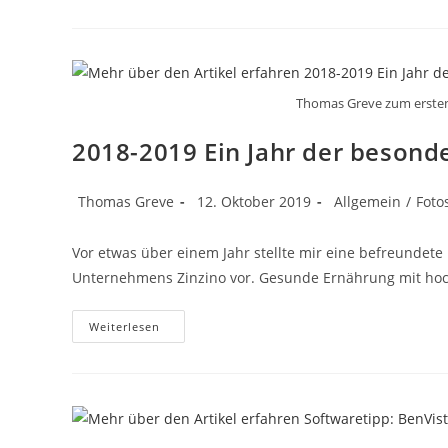
Das
„Onli
Travel
Venture
Rolling
Pack“
Thomas Greve zum ersten 
2018-2019 Ein Jahr der besond
Beitrags-
Beitrag
Beitrags-
Thomas Greve
12. Oktober 2019
Allgemein
/
Foto
Autor:
veröffentlicht:
Kategorie:
Vor etwas über einem Jahr stellte mir eine befreundet
Unternehmens Zinzino vor. Gesunde Ernährung mit hoc
2018-
Weiterlesen
2019
Ein
Jahr
Der
Besonderen
Heilung