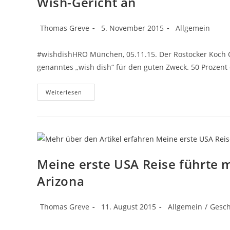
Wish-Gericht an
Beitrags-
Beitrag
Beitrags-
Thomas Greve
5. November 2015
Allgemein
Autor:
veröffentlicht:
Kategorie:
#wishdishHRO München, 05.11.15. Der Rostocker Koch C
genanntes „wish dish“ für den guten Zweck. 50 Prozent
Kochen
Weiterlesen
Für
Den
Guten
Zweck:
Rostocker
CarLo615
Bietet
Make-
A-
Meine erste USA Reise führte 
Wish-
Gericht
Arizona
An
Beitrags-
Beitrag
Beitrags-
Thomas Greve
11. August 2015
Allgemein
/
Gesc
Autor:
veröffentlicht:
Kategorie: