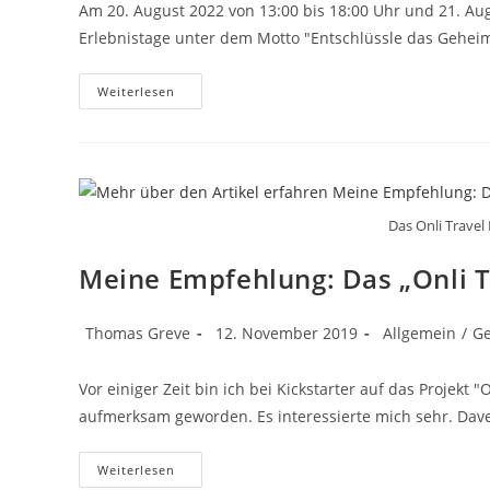
Am 20. August 2022 von 13:00 bis 18:00 Uhr und 21. Au
Erlebnistage unter dem Motto "Entschlüssle das Gehei
Hurra,
Weiterlesen
Ich
Werde
Aussteller
Auf
Den
Warnemünder
Erlebnistagen
Das Onli Travel
Meine Empfehlung: Das „Onli T
Beitrags-
Beitrag
Beitrags-
Thomas Greve
12. November 2019
Allgemein
/
G
Autor:
veröffentlicht:
Kategorie:
Vor einiger Zeit bin ich bei Kickstarter auf das Projekt 
aufmerksam geworden. Es interessierte mich sehr. Dav
Meine
Weiterlesen
Empfehlung: