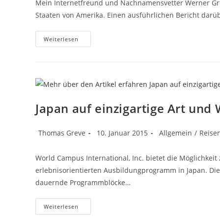
Mein Internetfreund und Nachnamensvetter Werner Greve
Staaten von Amerika. Einen ausführlichen Bericht darübe
Meine
Weiterlesen
Erste
USA
Reise
Führte
Mich
Nach
Kalifornien,
Nevada
Und
Japan auf einzigartige Art un
Arizona
Beitrags-
Beitrag
Beitrags-
Thomas Greve
10. Januar 2015
Allgemein
/
Reise
Autor:
veröffentlicht:
Kategorie:
World Campus International, Inc. bietet die Möglichkeit
erlebnisorientierten Ausbildungprogramm in Japan. Di
dauernde Programmblöcke…
Japan
Weiterlesen
Auf