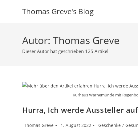
Zum
Thomas Greve's Blog
Inhalt
springen
Autor:
Thomas Greve
Dieser Autor hat geschrieben 125 Artikel
Kurhaus Warnemünde mit Regenbog
Hurra, Ich werde Aussteller a
Beitrags-
Beitrag
Beitrags-
Thomas Greve
1. August 2022
Geschenke
/
Gesun
Autor:
veröffentlicht:
Kategorie: