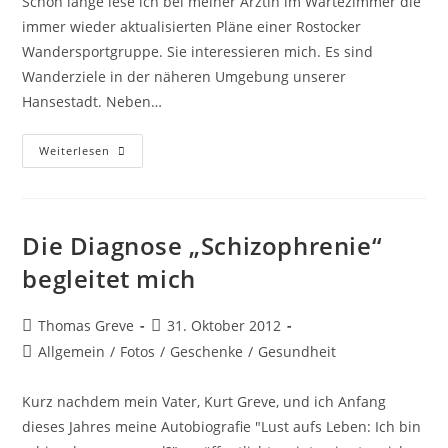
Schon lange lese ich bei meiner Ärztin im Wartezimmer die
immer wieder aktualisierten Pläne einer Rostocker
Wandersportgruppe. Sie interessieren mich. Es sind
Wanderziele in der näheren Umgebung unserer
Hansestadt. Neben…
Wander‘
Weiterlesen
Mal
Wieder
Die Diagnose „Schizophrenie“
begleitet mich
Beitrags-
Beitrag
Thomas Greve
31. Oktober 2012
Autor:
veröffentlicht:
Beitrags-
Allgemein
/
Fotos
/
Geschenke
/
Gesundheit
Kategorie:
Kurz nachdem mein Vater, Kurt Greve, und ich Anfang
dieses Jahres meine Autobiografie "Lust aufs Leben: Ich bin