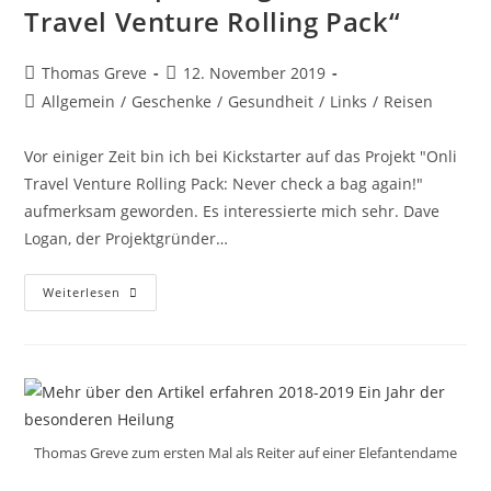
Travel Venture Rolling Pack“
Beitrags-
Beitrag
Thomas Greve
12. November 2019
Autor:
veröffentlicht:
Beitrags-
Allgemein
/
Geschenke
/
Gesundheit
/
Links
/
Reisen
Kategorie:
Vor einiger Zeit bin ich bei Kickstarter auf das Projekt "Onli
Travel Venture Rolling Pack: Never check a bag again!"
aufmerksam geworden. Es interessierte mich sehr. Dave
Logan, der Projektgründer…
Meine
Weiterlesen
Empfehlung:
Das
„Onli
Travel
Venture
Rolling
Pack“
Thomas Greve zum ersten Mal als Reiter auf einer Elefantendame