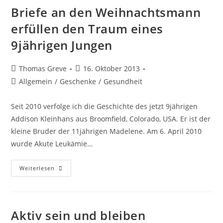
Briefe an den Weihnachtsmann
erfüllen den Traum eines
9jährigen Jungen
Beitrags-
Beitrag
Thomas Greve
16. Oktober 2013
Autor:
veröffentlicht:
Beitrags-
Allgemein
/
Geschenke
/
Gesundheit
Kategorie:
Seit 2010 verfolge ich die Geschichte des jetzt 9jährigen
Addison Kleinhans aus Broomfield, Colorado, USA. Er ist der
kleine Bruder der 11jährigen Madelene. Am 6. April 2010
wurde Akute Leukämie…
Briefe
Weiterlesen
An
Den
Weihnachtsmann
Erfüllen
Den
Traum
Aktiv sein und bleiben
Eines