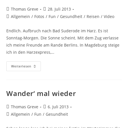
9jährigen
Jungen
Beitrags-
Beitrag
Thomas Greve
28. Juli 2013
Autor:
veröffentlicht:
Beitrags-
Allgemein
/
Fotos
/
Fun
/
Gesundheit
/
Reisen
/
Video
Kategorie:
Endlich. Aufbruch nach Bad Suderode im Harz. Es ist
Sonntag-Morgen. Die Sonne scheint. Mit dem Zug verlasse
ich meine Freunde am Rande Berlins. In Magdeburg steige
ich in den Harzexpress,…
Aktiv
Weiterlesen
Sein
Und
Bleiben
Wander‘ mal wieder
Beitrags-
Beitrag
Thomas Greve
6. Juli 2013
Autor:
veröffentlicht:
Beitrags-
Allgemein
/
Fun
/
Gesundheit
Kategorie: