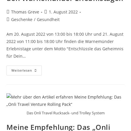
Beitrags-
Beitrag
Thomas Greve
1. August 2022
Autor:
veröffentlicht:
Beitrags-
Geschenke
/
Gesundheit
Kategorie:
Am 20. August 2022 von 13:00 bis 18:00 Uhr und 21. August
2022 von 11:00 bis 18:00 Uhr finden die Warnemünder
Erlebnistage unter dem Motto "Entschlüssle das Geheimnis
für Dein…
Hurra,
Weiterlesen
Ich
Werde
Aussteller
Auf
Den
Warnemünder
Erlebnistagen
Das Onli Travel Rucksack- und Trolley System
Meine Empfehlung: Das „Onli