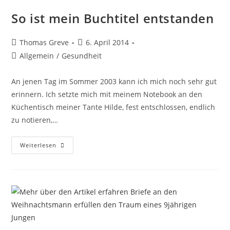
So ist mein Buchtitel entstanden
Beitrags-
Beitrag
Thomas Greve
6. April 2014
Autor:
veröffentlicht:
Beitrags-
Allgemein
/
Gesundheit
Kategorie:
An jenen Tag im Sommer 2003 kann ich mich noch sehr gut
erinnern. Ich setzte mich mit meinem Notebook an den
Küchentisch meiner Tante Hilde, fest entschlossen, endlich
zu notieren,…
So
Weiterlesen
Ist
Mein
Buchtitel
Entstanden