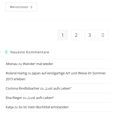
Jeden
Weiterlesen
Tag
Nutzen
Und
Im
HIER
Und
JETZT
1
2
3
Zur näc
Leben!
Neueste Kommentare
Altenau
zu
Wander‘ mal wieder
Roland Hartig
zu
Japan auf einzigartige Art und Weise im Sommer
2015 erleben
Corinna Rindlisbacher
zu
„Lust aufs Leben“
Elsa Rieger
zu
„Lust aufs Leben“
Katja
zu
So ist mein Buchtitel entstanden