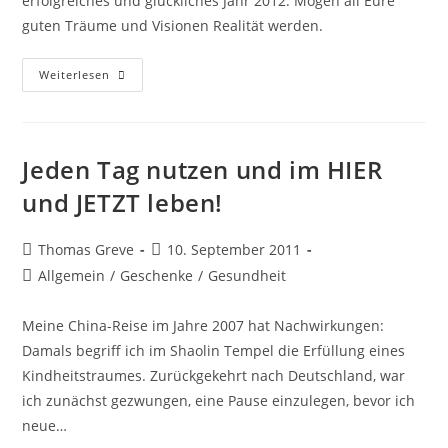
erfolgreiches und glückliches Jahr 2012. Mögen all Eure
guten Träume und Visionen Realität werden.
Willkommen
Weiterlesen
2012
***
Welcome
2012!!!
Jeden Tag nutzen und im HIER
und JETZT leben!
Beitrags-
Beitrag
Thomas Greve
10. September 2011
Autor:
veröffentlicht:
Beitrags-
Allgemein
/
Geschenke
/
Gesundheit
Kategorie:
Meine China-Reise im Jahre 2007 hat Nachwirkungen:
Damals begriff ich im Shaolin Tempel die Erfüllung eines
Kindheitstraumes. Zurückgekehrt nach Deutschland, war
ich zunächst gezwungen, eine Pause einzulegen, bevor ich
neue…