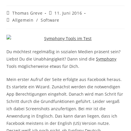
Beitrags-
Beitrag
Thomas Greve
11. Juni 2016
Autor:
veröffentlicht:
Beitrags-
Allgemein
/
Software
Kategorie:
Du möchtest regelmäßig in sozialen Medien präsent sein?
Liebst Du die Unabhängigkeit? Dann sind die
Symphony
Tools möglicherweise etwas für Dich.
Mein erster Aufruf der Seite erfolgte aus Facebook heraus.
Es startete ein Wizard. Zunächst werden die notwendigen
App Berechtigungen eingeholt. Danach wird man Schrit für
Schritt durch die Grundfunktionen geführt. Leider vergaß
ich dabei Screenshots anzufertigen. Bei mir ist die
Anwendung in Englisch. Das kann daran liegen, dass ich
Facebook meistens in der English (US) Version nutze.
Derzeit weiß ich noch nicht, ob Synfony Deutsch