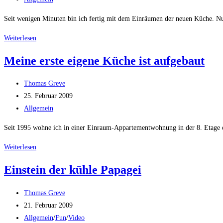
Kategorie:
Seit wenigen Minuten bin ich fertig mit dem Einräumen der neuen Küche. Nun
Die
Weiterlesen
Küche
Meine erste eigene Küche ist aufgebaut
ist
nicht
Beitrags-
Thomas Greve
mehr
Autor:
Beitrag
25. Februar 2009
nackt
veröffentlicht:
Beitrags-
Allgemein
Kategorie:
Seit 1995 wohne ich in einer Einraum-Appartementwohnung in der 8. Etage 
Meine
Weiterlesen
erste
Einstein der kühle Papagei
eigene
Küche
Beitrags-
Thomas Greve
ist
Autor:
Beitrag
21. Februar 2009
aufgebaut
veröffentlicht:
Beitrags-
Allgemein
/
Fun
/
Video