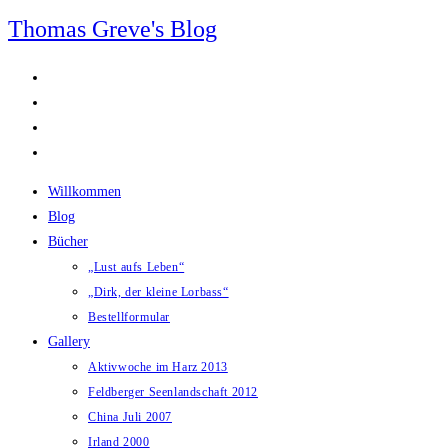
Zum
Thomas Greve's Blog
Inhalt
springen
Willkommen
Blog
Bücher
„Lust aufs Leben“
„Dirk, der kleine Lorbass“
Bestellformular
Gallery
Aktivwoche im Harz 2013
Feldberger Seenlandschaft 2012
China Juli 2007
Irland 2000