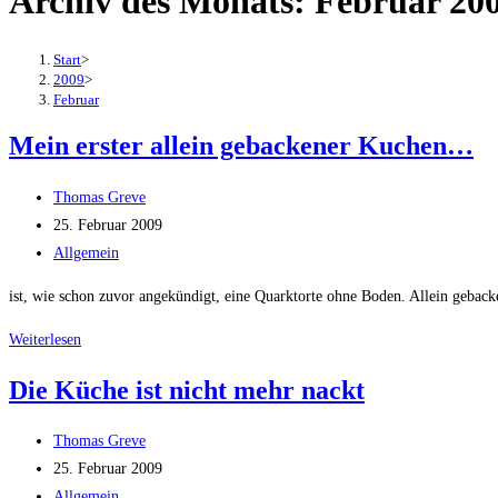
Archiv des Monats: Februar 20
Start
>
2009
>
Februar
Mein erster allein gebackener Kuchen…
Beitrags-
Thomas Greve
Autor:
Beitrag
25. Februar 2009
veröffentlicht:
Beitrags-
Allgemein
Kategorie:
ist, wie schon zuvor angekündigt, eine Quarktorte ohne Boden. Allein gebacke
Mein
Weiterlesen
erster
Die Küche ist nicht mehr nackt
allein
gebackener
Beitrags-
Thomas Greve
Kuchen…
Autor:
Beitrag
25. Februar 2009
veröffentlicht:
Beitrags-
Allgemein