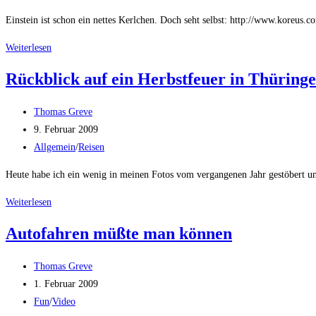
Kategorie:
Einstein ist schon ein nettes Kerlchen. Doch seht selbst: http://www.koreus.
Einstein
Weiterlesen
der
Rückblick auf ein Herbstfeuer in Thüring
kühle
Papagei
Beitrags-
Thomas Greve
Autor:
Beitrag
9. Februar 2009
veröffentlicht:
Beitrags-
Allgemein
/
Reisen
Kategorie:
Heute habe ich ein wenig in meinen Fotos vom vergangenen Jahr gestöbert 
Rückblick
Weiterlesen
auf
Autofahren müßte man können
ein
Herbstfeuer
Beitrags-
Thomas Greve
in
Autor:
Beitrag
1. Februar 2009
Thüringen
veröffentlicht:
Beitrags-
Fun
/
Video