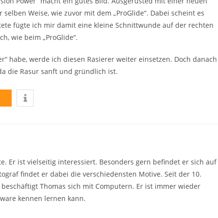
usion Power“ macht ein gutes Bild. Ausgerüsted mit einer neuen
er selben Weise, wie zuvor mit dem „ProGlide“. Dabei scheint es
ete fügte ich mir damit eine kleine Schnittwunde auf der rechten
ch, wie beim „ProGlide“.
er“ habe, werde ich diesen Rasierer weiter einsetzen. Doch danach
a die Rasur sanft und gründlich ist.
 Er ist vielseitig interessiert. Besonders gern befindet er sich auf
raf findet er dabei die verschiedensten Motive. Seit der 10.
 beschäftigt Thomas sich mit Computern. Er ist immer wieder
rdware kennen lernen kann.