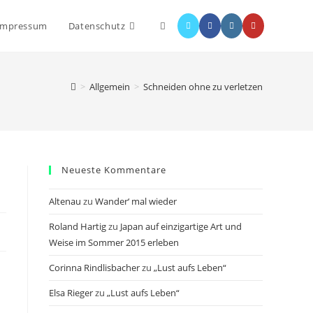
Website-
 Impressum
Datenschutz
Suche
>
Allgemein
>
Schneiden ohne zu verletzen
umschalten
Neueste Kommentare
Altenau
zu
Wander‘ mal wieder
Roland Hartig
zu
Japan auf einzigartige Art und
Weise im Sommer 2015 erleben
Corinna Rindlisbacher
zu
„Lust aufs Leben“
Elsa Rieger
zu
„Lust aufs Leben“