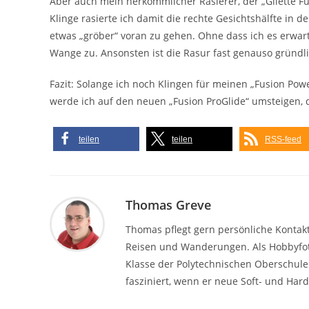
Aber auch mein herkömmlicher Rasierer, der „Gilette F
Klinge rasierte ich damit die rechte Gesichtshälfte in d
etwas „gröber“ voran zu gehen. Ohne dass ich es erwart
Wange zu. Ansonsten ist die Rasur fast genauso gründli
Fazit: Solange ich noch Klingen für meinen „Fusion Pow
werde ich auf den neuen „Fusion ProGlide“ umsteigen, d
teilen
teilen
RSS-feed
Thomas Greve
Thomas pflegt gern persönliche Kontakte.
Reisen und Wanderungen. Als Hobbyfotog
Klasse der Polytechnischen Oberschule
fasziniert, wenn er neue Soft- und Ha