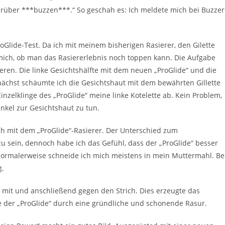
rüber ***buzzen***.“ So geschah es: Ich meldete mich bei Buzzer
roGlide-Test. Da ich mit meinem bisherigen Rasierer, den Gilette
 mich, ob man das Rasiererlebnis noch toppen kann. Die Aufgabe
ieren. Die linke Gesichtshälfte mit dem neuen „ProGlide“ und die
nächst schäumte ich die Gesichtshaut mit dem bewährten Gillette
inzelklinge des „ProGlide“ meine linke Kotelette ab. Kein Problem,
nkel zur Gesichtshaut zu tun.
ch mit dem „ProGlide“-Rasierer. Der Unterschied zum
u sein, dennoch habe ich das Gefühl, dass der „ProGlide“ besser
Normalerweise schneide ich mich meistens in mein Muttermahl. Be
g.
rst mit und anschließend gegen den Strich. Dies erzeugte das
 der „ProGlide“ durch eine gründliche und schonende Rasur.