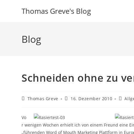
Zum
Thomas Greve's Blog
Inhalt
springen
Blog
Schneiden ohne zu ve
Beitrags-
Beitrag
Beitrag
Thomas Greve
16. Dezember 2010
All
Autor:
veröffentlicht:
Kategor
Vo
r wenigen Wochen erhielt ich von einem Freund eine E
„führenden Word of Mouth Marketing Plattform in Europ