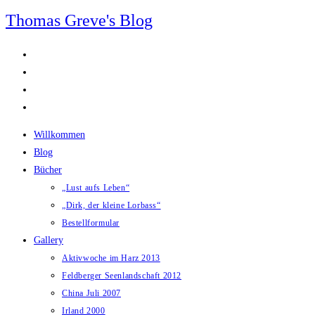
Zum
Thomas Greve's Blog
Inhalt
springen
Willkommen
Blog
Bücher
„Lust aufs Leben“
„Dirk, der kleine Lorbass“
Bestellformular
Gallery
Aktivwoche im Harz 2013
Feldberger Seenlandschaft 2012
China Juli 2007
Irland 2000