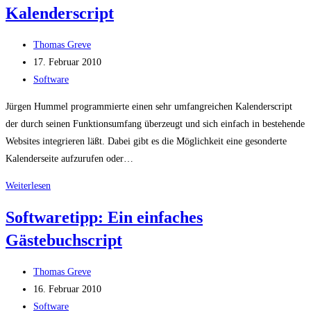
Kalenderscript
mit
meinen
Beitrags-
(persönlichen)
Thomas Greve
Autor:
Beitrag
Daten?
17. Februar 2010
veröffentlicht:
Beitrags-
Software
Kategorie:
Jürgen Hummel programmierte einen sehr umfangreichen Kalenderscript
der durch seinen Funktionsumfang überzeugt und sich einfach in bestehende
Websites integrieren läßt. Dabei gibt es die Möglichkeit eine gesonderte
Kalenderseite aufzurufen oder…
Softwaretipp:
Weiterlesen
Ein
Softwaretipp: Ein einfaches
sehr
Gästebuchscript
gutes
Kalenderscript
Beitrags-
Thomas Greve
Autor:
Beitrag
16. Februar 2010
veröffentlicht:
Beitrags-
Software