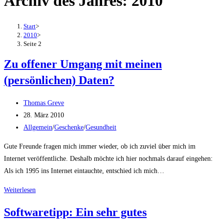
Archiv des Jahres: 2010
Start
>
2010
>
Seite 2
Zu offener Umgang mit meinen
(persönlichen) Daten?
Beitrags-
Thomas Greve
Autor:
Beitrag
28. März 2010
veröffentlicht:
Beitrags-
Allgemein
/
Geschenke
/
Gesundheit
Kategorie:
Gute Freunde fragen mich immer wieder, ob ich zuviel über mich im
Internet veröffentliche. Deshalb möchte ich hier nochmals darauf eingehen:
Als ich 1995 ins Internet eintauchte, entschied ich mich…
Zu
Weiterlesen
offener
Softwaretipp: Ein sehr gutes
Umgang