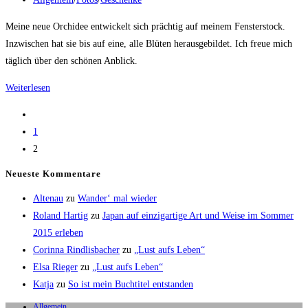
Kategorie:
Meine neue Orchidee entwickelt sich prächtig auf meinem Fensterstock.
Inzwischen hat sie bis auf eine, alle Blüten herausgebildet. Ich freue mich
täglich über den schönen Anblick.
Meine
Weiterlesen
Phalaenopsis
Zur
‚Wintertraum‘
vorherigen
1
wächst,
Seite
2
blüht
und
Neueste Kommentare
gedeiht
Altenau
zu
Wander‘ mal wieder
Roland Hartig
zu
Japan auf einzigartige Art und Weise im Sommer
2015 erleben
Corinna Rindlisbacher
zu
„Lust aufs Leben“
Elsa Rieger
zu
„Lust aufs Leben“
Katja
zu
So ist mein Buchtitel entstanden
Allgemein