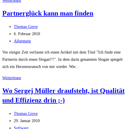
Massage
Weiterlesen
&
Partnerglück kann man finden
Tiefenentspannung
ohne
Beitrags-
Thomas Greve
Therapeuten
Autor:
Beitrag
6. Februar 2010
veröffentlicht:
Beitrags-
Allgemein
Kategorie:
Vor einiger Zeit verfasste ich einen Artikel mit dem Titel "Ich finde eine
Partnerin durch einen Slogan!!!". In dem darin genannten Slogan spiegelt
sich ein Herzenswunsch von mir wieder. Wie…
Partnerglück
Weiterlesen
kann
Wo Sergej Müller draufsteht, ist Qualität
man
und Effizienz drin ;-)
finden
Beitrags-
Thomas Greve
Autor:
Beitrag
29. Januar 2010
veröffentlicht:
Beitrags-
Software