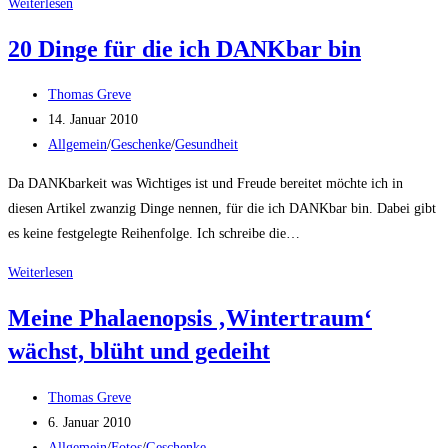
Mein
Weiterlesen
Blog
20 Dinge für die ich DANKbar bin
ist
die
Beitrags-
Thomas Greve
nächsten
Autor:
Beitrag
14. Januar 2010
50
veröffentlicht:
Beitrags-
Allgemein
/
Geschenke
/
Gesundheit
Jahre
Kategorie:
CO2
Da DANKbarkeit was Wichtiges ist und Freude bereitet möchte ich in
neutral!
diesen Artikel zwanzig Dinge nennen, für die ich DANKbar bin. Dabei gibt
es keine festgelegte Reihenfolge. Ich schreibe die…
20
Weiterlesen
Dinge
Meine Phalaenopsis ‚Wintertraum‘
für
wächst, blüht und gedeiht
die
ich
Beitrags-
DANKbar
Thomas Greve
Autor:
Beitrag
bin
6. Januar 2010
veröffentlicht:
Beitrags-
Allgemein
/
Fotos
/
Geschenke