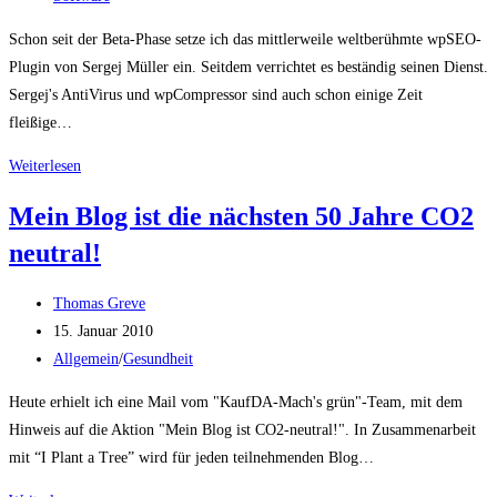
Kategorie:
Schon seit der Beta-Phase setze ich das mittlerweile weltberühmte wpSEO-
Plugin von Sergej Müller ein. Seitdem verrichtet es beständig seinen Dienst.
Sergej's AntiVirus und wpCompressor sind auch schon einige Zeit
fleißige…
Wo
Weiterlesen
Sergej
Mein Blog ist die nächsten 50 Jahre CO2
Müller
neutral!
draufsteht,
ist
Beitrags-
Qualität
Thomas Greve
Autor:
Beitrag
und
15. Januar 2010
veröffentlicht:
Beitrags-
Effizienz
Allgemein
/
Gesundheit
Kategorie:
drin
Heute erhielt ich eine Mail vom "KaufDA-Mach's grün"-Team, mit dem
;-)
Hinweis auf die Aktion "Mein Blog ist CO2-neutral!". In Zusammenarbeit
mit “I Plant a Tree” wird für jeden teilnehmenden Blog…