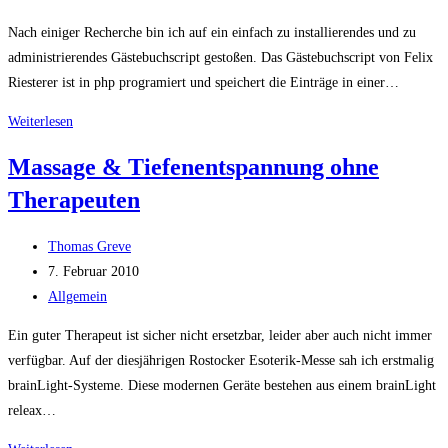
Kategorie:
Nach einiger Recherche bin ich auf ein einfach zu installierendes und zu
administrierendes Gästebuchscript gestoßen. Das Gästebuchscript von Felix
Riesterer ist in php programiert und speichert die Einträge in einer…
Softwaretipp:
Weiterlesen
Ein
Massage & Tiefenentspannung ohne
einfaches
Therapeuten
Gästebuchscript
Beitrags-
Thomas Greve
Autor:
Beitrag
7. Februar 2010
veröffentlicht:
Beitrags-
Allgemein
Kategorie:
Ein guter Therapeut ist sicher nicht ersetzbar, leider aber auch nicht immer
verfügbar. Auf der diesjährigen Rostocker Esoterik-Messe sah ich erstmalig
brainLight-Systeme. Diese modernen Geräte bestehen aus einem brainLight
releax…