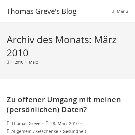
Zum
Thomas Greve's Blog
Inhalt
Menü
springen
Archiv des Monats: März
2010
>
2010
>
März
Zu offener Umgang mit meinen
(persönlichen) Daten?
Beitrags-
Beitrag
Thomas Greve
28. März 2010
Autor:
veröffentlicht:
Beitrags-
Allgemein
/
Geschenke
/
Gesundheit