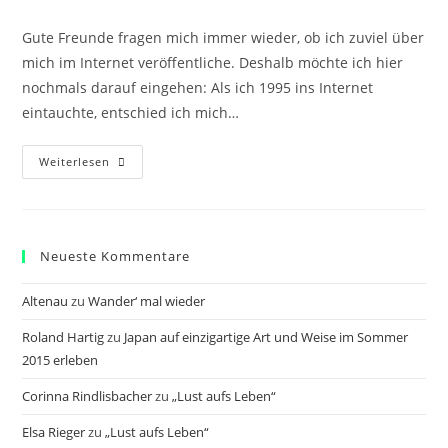
Kategorie:
Gute Freunde fragen mich immer wieder, ob ich zuviel über
mich im Internet veröffentliche. Deshalb möchte ich hier
nochmals darauf eingehen: Als ich 1995 ins Internet
eintauchte, entschied ich mich…
Zu
Weiterlesen
Offener
Umgang
Mit
Meinen
(persönlichen)
Daten?
Neueste Kommentare
Altenau
zu
Wander‘ mal wieder
Roland Hartig
zu
Japan auf einzigartige Art und Weise im Sommer
2015 erleben
Corinna Rindlisbacher
zu
„Lust aufs Leben“
Elsa Rieger
zu
„Lust aufs Leben“