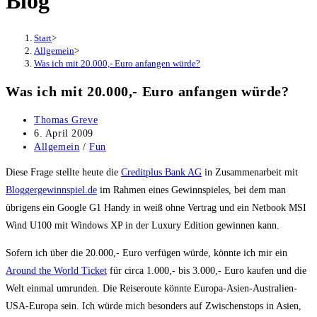
Blog
Start
>
Allgemein
>
Was ich mit 20.000,- Euro anfangen würde?
Was ich mit 20.000,- Euro anfangen würde?
Beitrags-
Thomas Greve
Autor:
Beitrag
6. April 2009
veröffentlicht:
Beitrags-
Allgemein
/
Fun
Kategorie:
Diese Frage stellte heute die
Creditplus Bank AG
in Zusammenarbeit mit
Bloggergewinnspiel.de
im Rahmen eines Gewinnspieles, bei dem man
übrigens ein Google G1 Handy in weiß ohne Vertrag und ein Netbook MSI
Wind U100 mit Windows XP in der Luxury Edition gewinnen kann.
Sofern ich über die 20.000,- Euro verfügen würde, könnte ich mir ein
Around the World Ticket
für circa 1.000,- bis 3.000,- Euro kaufen und die
Welt einmal umrunden. Die Reiseroute könnte Europa-Asien-Australien-
USA-Europa sein. Ich würde mich besonders auf Zwischenstops in Asien,