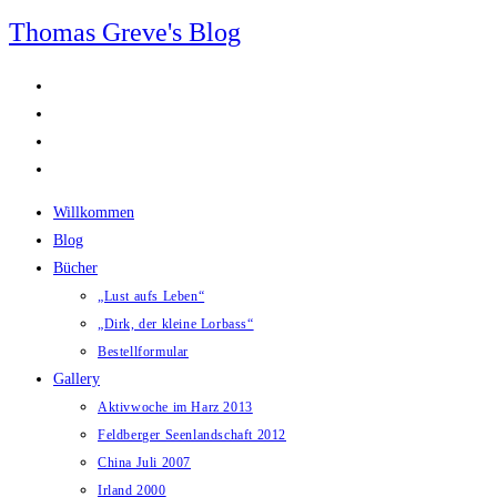
Zum
Thomas Greve's Blog
Inhalt
springen
Willkommen
Blog
Bücher
„Lust aufs Leben“
„Dirk, der kleine Lorbass“
Bestellformular
Gallery
Aktivwoche im Harz 2013
Feldberger Seenlandschaft 2012
China Juli 2007
Irland 2000