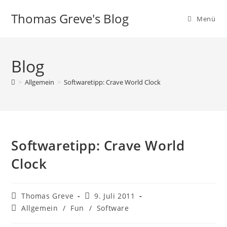
Zum
Thomas Greve's Blog
Inhalt
Menü
springen
Blog
>
Allgemein
>
Softwaretipp: Crave World Clock
Softwaretipp: Crave World
Clock
Beitrags-
Beitrag
Thomas Greve
9. Juli 2011
Autor:
veröffentlicht:
Beitrags-
Allgemein
/
Fun
/
Software
Kategorie: