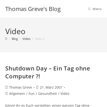
Zum
Thomas Greve's Blog
Inhalt
Menü
springen
Video
>
Blog
>
Video
>
Seite 3
Shutdown Day – Ein Tag ohne
Computer ?!
Beitrags-
Beitrag
Thomas Greve
21. März 2007
Autor:
veröffentlicht:
Beitrags-
Allgemein
/
Fun
/
Gesundheit
/
Video
Kategorie:
Könnt Ihr es Euch vorstellen, einen ganzen Tag ohne