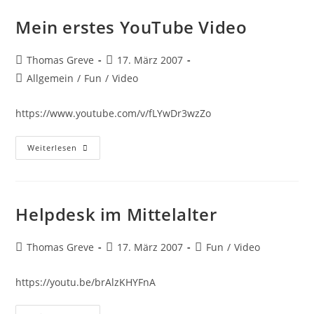
(11)
Aus
Mein erstes YouTube Video
Den
USA
Beitrags-
Beitrag
Thomas Greve
17. März 2007
Autor:
veröffentlicht:
Beitrags-
Allgemein
/
Fun
/
Video
Kategorie:
https://www.youtube.com/v/fLYwDr3wzZo
Mein
Weiterlesen
Erstes
YouTube
Video
Helpdesk im Mittelalter
Beitrags-
Beitrag
Beitrags-
Thomas Greve
17. März 2007
Fun
/
Video
Autor:
veröffentlicht:
Kategorie:
https://youtu.be/brAlzKHYFnA