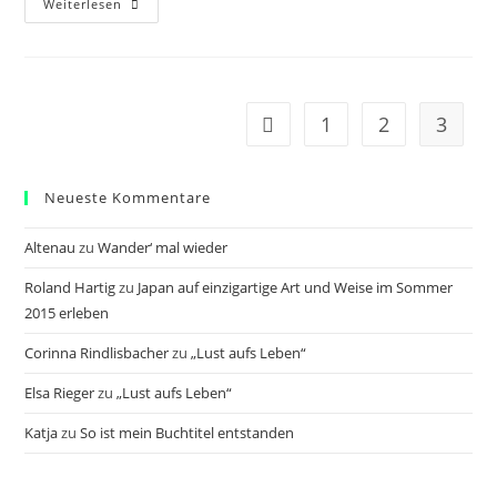
Helpdesk
Weiterlesen
Im
Mittelalter
1
2
3
Zur vorherigen Seite
Neueste Kommentare
Altenau
zu
Wander‘ mal wieder
Roland Hartig
zu
Japan auf einzigartige Art und Weise im Sommer
2015 erleben
Corinna Rindlisbacher
zu
„Lust aufs Leben“
Elsa Rieger
zu
„Lust aufs Leben“
Katja
zu
So ist mein Buchtitel entstanden