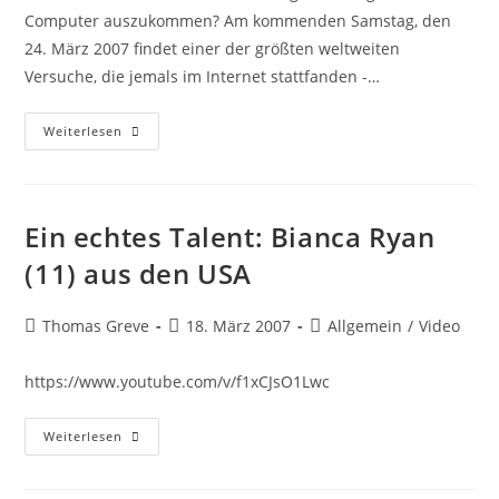
Computer auszukommen? Am kommenden Samstag, den
24. März 2007 findet einer der größten weltweiten
Versuche, die jemals im Internet stattfanden -…
Shutdown
Weiterlesen
Day
–
Ein
Tag
Ohne
Computer
Ein echtes Talent: Bianca Ryan
?!
(11) aus den USA
Beitrags-
Beitrag
Beitrags-
Thomas Greve
18. März 2007
Allgemein
/
Video
Autor:
veröffentlicht:
Kategorie:
https://www.youtube.com/v/f1xCJsO1Lwc
Ein
Weiterlesen
Echtes
Talent:
Bianca
Ryan